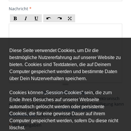
Nachricht
*
Diese Seite verwendet Cookies, um Dir die
bestmögliche Nutzererfahrung auf unserer Website zu
bieten. Cookies sind Textdateien, die auf Deinem
Computer gespeichert werden und bestimmte Daten
über Dein Nutzerverhalten speichern.
Ich habe die
Datenschutzerklärung
gelesen und
Cookies können „Session-Cookies“ sein, die zum
stimme zu, dass meine Angaben und Daten elektronisch
Ende Ihres Besuches auf unserer Webseite
erhoben und gespeichert werden. Diese Einwilligung kann
automatisch gelöscht werden oder persistente
jederzeit per E-Mail an
info@babyschwimmen-
Cookies, die für eine gewisse Dauer auf ihrem
muenchen.de
widerrufen werden.
*
Computer gespeichert werden, sofern Du diese nicht
*
Pflichtangaben
löschst.