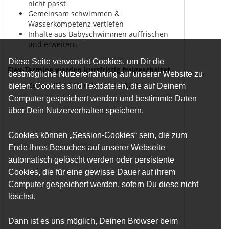
nicht passt
Gemeinsam schwimmen &
Wasserkompetenz vertiefen
Inhalte aus Babyschwimmen auffrischen
und erweitern
Diese Seite verwendet Cookies, um Dir die
Flex-Termine werden kurzfristig freigeschaltet
bestmögliche Nutzererfahrung auf unserer Website zu
Zeiten:
Di
14:15 /
Do
11:15 · 12:45
bieten. Cookies sind Textdateien, die auf Deinem
Computer gespeichert werden und bestimmte Daten
über Dein Nutzerverhalten speichern.
Cookies können „Session-Cookies“ sein, die zum
Ende Ihres Besuches auf unserer Webseite
automatisch gelöscht werden oder persistente
Cookies, die für eine gewisse Dauer auf ihrem
Computer gespeichert werden, sofern Du diese nicht
löschst.
Dann ist es uns möglich, Deinen Browser beim