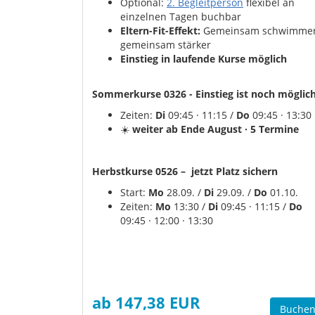
Optional:
2. Begleitperson
flexibel an
einzelnen Tagen buchbar
Eltern-Fit-Effekt:
Gemeinsam schwimme
gemeinsam stärker
Einstieg in laufende Kurse möglich
Sommerkurse 0326 - Einstieg ist noch möglic
Zeiten:
Di
09:45 · 11:15 /
Do
09:45 · 13:30
☀️
weiter ab Ende August · 5 Termine
Herbstkurse 0526 – jetzt Platz sichern
Start:
Mo
28.09. /
Di
29.09. /
Do
01.10.
Zeiten:
Mo
13:30 /
Di
09:45 · 11:15 /
Do
09:45 · 12:00 · 13:30
ab 147,38 EUR
Buche