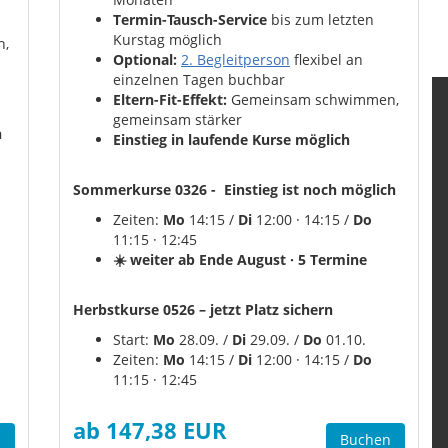
Termin-Tausch-Service
bis zum letzten
Kurstag möglich
n,
Optional:
2. Begleitperson
flexibel an
einzelnen Tagen buchbar
Eltern-Fit-Effekt:
Gemeinsam schwimmen,
gemeinsam stärker
h
Einstieg in laufende Kurse möglich
Sommerkurse 0326 - Einstieg ist noch möglich
Zeiten:
Mo
14:15 /
Di
12:00 · 14:15 /
Do
11:15 · 12:45
☀️ weiter ab Ende August · 5 Termine
Herbstkurse 0526 – jetzt Platz sichern
Start:
Mo
28.09. /
Di
29.09. /
Do
01.10.
Zeiten:
Mo
14:15 /
Di
12:00 · 14:15 /
Do
11:15 · 12:45
ab 147,38 EUR
n
Buchen