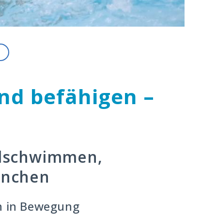
nd befähigen –
ndschwimmen,
ünchen
n in Bewegung