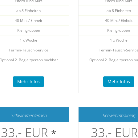
Eltern-Kind-Kurs
Eltern-Kind-Kurs
ab 8 Einheiten
ab 8 Einheiten
40 Min. / Einheit
40 Min. / Einheit
Kleingruppen
Kleingruppen
1 x Woche
1 x Woche
Termin-Tausch-Service
Termin-Tausch-Servic
Optional 2. Begleitperson buchbar
Optional 2. Begleitperson b
Mehr Infos
Mehr Infos
Schwimmenlernen
Schwimmtraining
33,- EUR
33,- EU
*