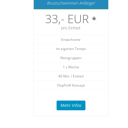
Brustschwimmen Anfänger
33,- EUR
*
pro Einheit
Erwachsene
im eigenen Tempo
Kleingruppen
1 x Woche
40 Min. / Einheit
FlapFin® Konzept
Mehr Infos