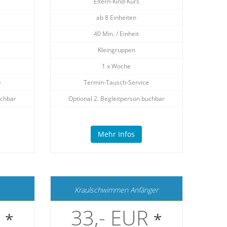
Eltern-Kind-Kurs
ab 8 Einheiten
40 Min. / Einheit
Kleingruppen
1 x Woche
e
Termin-Tausch-Service
uchbar
Optional 2. Begleitperson buchbar
Mehr Infos
Kraulschwimmen Anfänger
R
33,- EUR
*
*